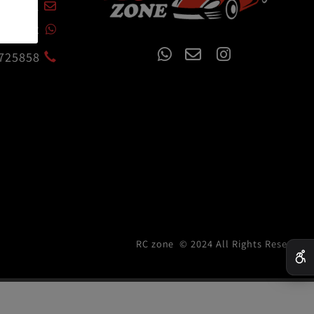
czone.co.il
54-7200722
02-6725858
RC zone © 2024 All Rights R