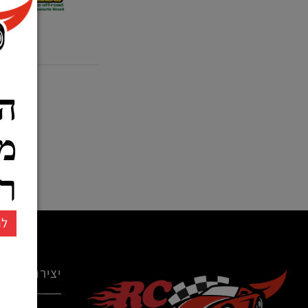
ארסיזון - נציגת י
הרש
ממו
רחו
להרשמ
יצירת קשר