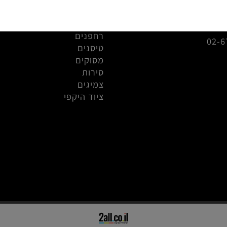
מכוניות
info@r
קיושו מיני זי
0
חלפים
רחפנים
טיסנים
מסוקים
סירות
צמיגים
ציוד היקפי