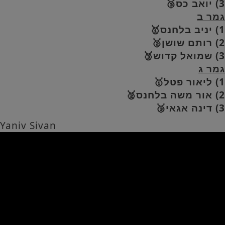
3) יואב כס🥉
גמר ב
1) יניב בלחנס🥇
2) רותם שושן🥈
3) שמואל קדוש🥉
ג
מר ג
1) ליאור פטל🥇
2) אור משה בלחנס🥈
3) דינה אגאי🥉
Yaniv Sivan