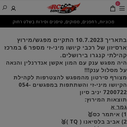
0
מכוניות, רחפנים, מסוקים, טיסנים וסירות בשלט רחוק
בתאריך 10.7.2023 התקיים מפגש/מירוץ
ארסיזון של רכבי קיושו מיני-זי מספר 6 במרכז
קהילתי קנגרו בירושלים.
היה מפגש ענק עם המון אקשן אנדרנלין והנאה
על מסלול ענק!!!
מצורף סירטון מהמפגש להצטרפות לקהילת
הקיושו מיני-זי והשתתפות במפגשים 054-
7200722 יניב סיון
תוצאות המירוץ:
גמר א
1) איתמר כס🥇
2) אביב בלסיאנו ( TQ )🥈