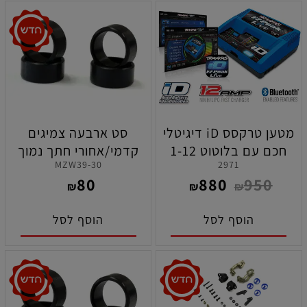
מטען טרקסס iD דיגיטלי
סט ארבעה צמיגים
חכם עם בלוטוט 1-12
קדמי/אחורי חתך נמוך
MZW39-30
2971
אמפר לסוללות
תרכובת רכה ( 30 ) לקיושו
80
880
950
ליפו/ניקאל מטאל
מיני זי
₪
₪
₪
הוסף לסל
הוסף לסל