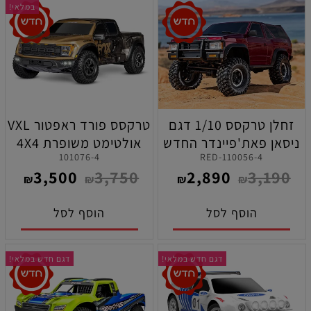
במלאי!
זחלן טרקסס 1/10 דגם
טרקסס פורד ראפטור VXL
ניסאן פאת'פיינדר החדש
אולטימט משופרת 4X4
101076-4
110056-4-RED
TRX-4 הנעה 4X4 מוכן
בראשלס חשמלי צבע זהב
3,500
3,750
2,890
3,190
לנסיעה ( אדום )
מוכן לנסיעה
₪
₪
₪
₪
הוסף לסל
הוסף לסל
דגם חדש במלאי!
דגם חדש במלאי!