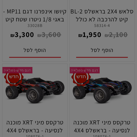
סלאש 2X4 בראשלס BL-2
קיושו אינפרנו דגם MP11 -
קיט להרכבה לא כולל
באגי 1/8 ניטרו שטח קיט
33028B
58314-4
סוללה ומטען
להרכבה
3,300
3,600
1,950
2,100
₪
₪
₪
₪
הוסף לסל
הוסף לסל
דגם חדש במלאי!
דגם חדש במלאי!
טרקסס מיני XRT מוכנה
טרקסס מיני XRT מוכנה
לנסיעה - בראשלס 4X4
לנסיעה - בראשלס 4X4
108076-1
108076-1