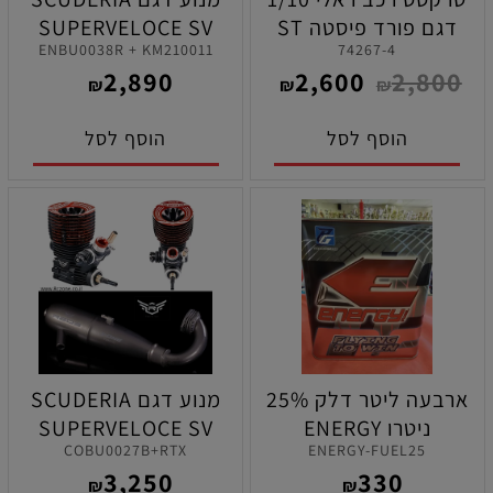
דגם פורד פיסטה ST
SUPERVELOCE SV
ENBU0038R + KM210011
74267-4
בראשלס VXL בצבע כתום
GEN4 מורץ 3.5 סמ"ק +
2,890
2,600
2,800
מוכנה לנסיעה
מערכת אגזוז 2143M +
₪
₪
₪
בק פלייט RTX תוצרת רדס
הוסף לסל
הוסף לסל
רייסנג
ארבעה ליטר דלק 25%
מנוע דגם SCUDERIA
ניטרו ENERGY
SUPERVELOCE SV
COBU0027B+RTX
ENERGY-FUEL25
GEN4 מורץ 3.5 סמ"ק +
3,250
330
מערכת אגזוז 2113X HD +
₪
₪