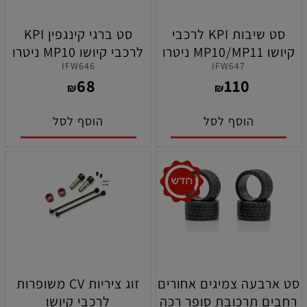
סט שיבות KPI לרכבי
סט ברגי קינגפין KPI
קיושו MP10/MP11 ניטרו
לרכבי קיושו MP10 ניטרו
IFW646
IFW647
וחשמל
וחשמל
68
110
₪
₪
הוסף לסל
הוסף לסל
סט ארבעה צמיגים אחורים
זוג ציריות CV משופרות
רחבים תרכובת סופר רכה
לרכבי קיושו