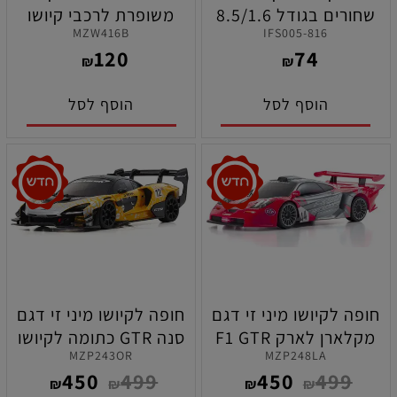
שחורים בגודל 8.5/1.6
משופרת לרכבי קיושו
MZW416B
IFS005-816
אורך 72 מ"מ לרכבי קיושו
מיני-זי 2X4 (בשימוש עם
120
74
סדרת
מקט MZW423)
₪
₪
MP9/MP10/MP11/MP11E
הוסף לסל
הוסף לסל
חופה לקיושו מיני זי דגם
חופה לקיושו מיני זי דגם
מקלארן לארק F1 GTR
סנה GTR כתומה לקיושו
MZP243OR
MZP248LA
LM 1997 לקיושו מיני זי
מיני זי 2X4 , 4X4 EVO
450
499
450
499
2X4
₪
₪
₪
₪