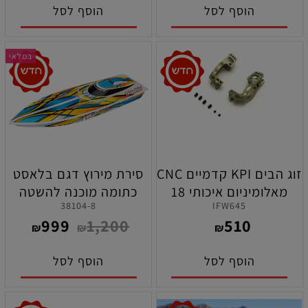
הוסף לסל
הוסף לסל
במלאי
זוג הבים KPI קדמיים CNC
סירת מירוץ דגם בלאסט
מאלומיניום איכותי 18
כתומה מוכנה להשטה
38104-8
IFW645
מעלות לרכבי קיושו MP10
תוצרת טרקסס
999
1,200
510
ניטרו וחשמל
₪
₪
₪
הוסף לסל
הוסף לסל