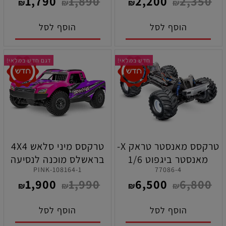
1,790
1,890
2,200
2,350
טרקסס
סוללה ומטען )
₪
₪
₪
₪
הוסף לסל
הוסף לסל
חדש במלאי!
דגם חדש במלאי!
טרקסס מאנסטר טראק X-
טרקסס מיני סלאש 4X4
מאנסטר ביגפוט 1/6
בראשלס מוכנה לנסיעה
108164-1-PINK
77086-4
BELTED ( כולל חופה )
בגודל 1/16 בצבע ורוד
1,900
1,990
6,500
6,800
מוכנה לנסיעה
₪
₪
₪
₪
הוסף לסל
הוסף לסל