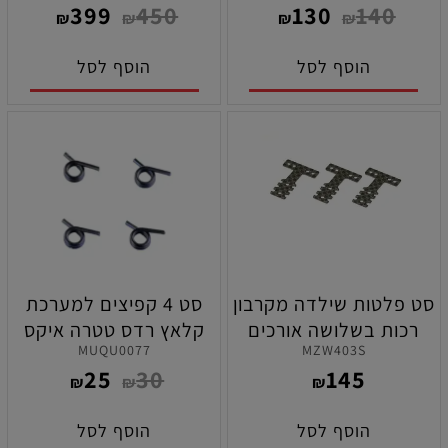
399
450
130
140
₪
₪
₪
₪
הוסף לסל
הוסף לסל
סט פלטות שילדה מקרבון
סט 4 קפיצים למערכת
רכות בשלושה אורכים
קלאץ רדס טטרה איקס
MUQU0077
MZW403S
שונים לרכבי קיושו מיני-זי
החדשה בעובי 1.0 מ"מ
25
30
145
2X4
₪
₪
₪
הוסף לסל
הוסף לסל