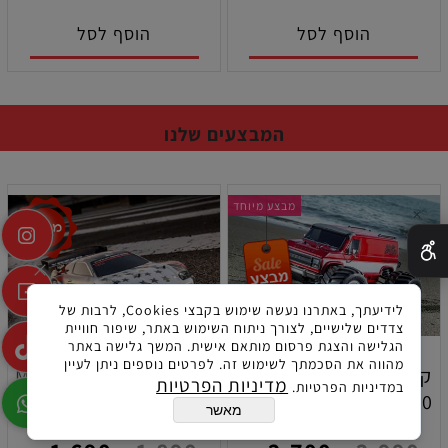
הוסף לסל
הוסף לסל
המבצעים שלנו
מבצע מיוחד
✕
לידיעתך, באתרנו נעשה שימוש בקבצי Cookies, לרבות של
צדדים שלישיים, לצורך ניתוח השימוש באתר, שיפור חוויית
הגלישה והצגת פרסום מותאם אישית. המשך גלישה באתר
מהווה את הסכמתך לשימוש זה. לפרטים נוספים ניתן לעיין
קיושו מאד ואן בראשלס -
קיושו פייזר MK2 FZ02-D
מדיניות הפרטיות
במדיניות הפרטיות.
1/10 4X4 מאנסטר טראק
1/10 כביש חשמלית דגם
מאשר
34471T1
34491T1
חשמלית מוכנה לנסיעה (
טויוטה סופרה A80 מוכנה