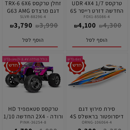
טרקסס UDR 4X4 1/7
זחלן טרקסס TRX-6 6X6
החדשה דזרט רייסר 6S
דגם מרצדס G63 AMG
88296-4-SLVR
85086-4-FOX1
בראשלס כתומה כולל
כסופה עם תאורה מוכן
3,790
3,990
4,100
4,300
תאורה
לנסיעה
₪
₪
₪
₪
הוסף לסל
הוסף לסל
דגם חדש
כולל סוללה 8.4V ומטען USB
סירת מירוץ דגם
טרקסס סטאמפיד HD
דיסרופטור בראשלס 4S
ורודה - 2X4 החדשה 1/10
36254-8-PINK
106064-4-ORNG
בצבע כתום תוצרת
סטאדיום טראק ( כולל