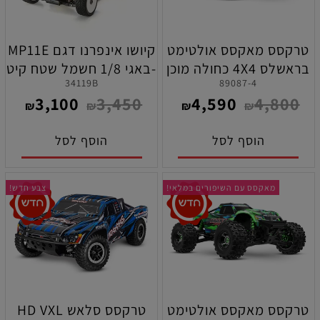
טרקסס מאקסס אולטימט
קיושו אינפרנו דגם MP11E
בראשלס 4X4 כחולה מוכן
-באגי 1/8 חשמל שטח קיט
34119B
89087-4
לנסיעה
להרכבה
3,100
3,450
4,590
4,800
₪
₪
₪
₪
הוסף לסל
הוסף לסל
מאקסס עם השיפורים במלאי!
צבע חדש!
טרקסס מאקסס אולטימט
טרקסס סלאש HD VXL