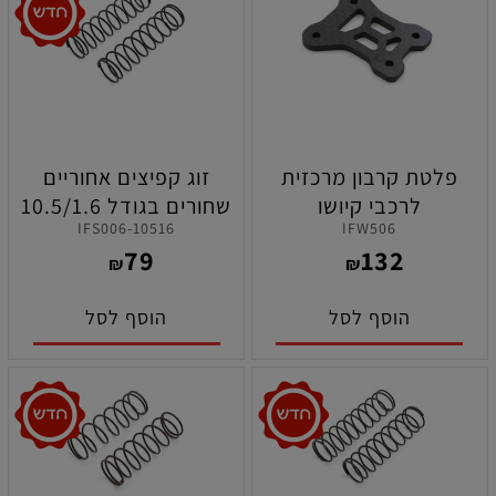
פלטת קרבון מרכזית
זוג קפיצים אחוריים
לרכבי קיושו
שחורים בגודל 10.5/1.6
IFS006-10516
IFW506
MP10e/MP10Te
אורך 86 מ"מ לרכבי קיושו
79
132
סדרת
₪
₪
MP9/MP10/MP11/MP11E
הוסף לסל
הוסף לסל