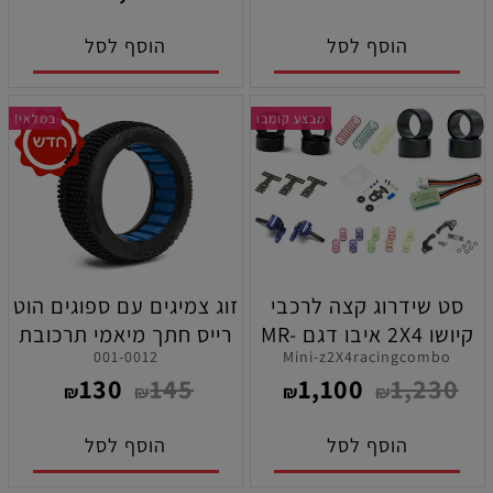
בק פלייט RTX תוצרת רדס
הוסף לסל
הוסף לסל
רייסנג
מבצע קומבו
במלאי!
סט שידרוג קצה לרכבי
זוג צמיגים עם ספוגים הוט
קיושו 2X4 איבו דגם MR-
רייס חתך מיאמי תרכובת
001-0012
Mini-z2X4racingcombo
03
סופר רכה ( SUPERSOFT
130
145
1,100
1,230
) לרכבי 1/8 באגי
₪
₪
₪
₪
הוסף לסל
הוסף לסל