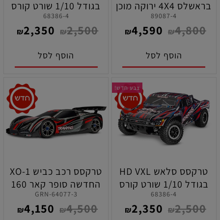
בראשלס 4X4 ירוקה מוכן
בגודל 1/10 שורט קורס
68386-4
89087-4
לנסיעה
בראשלס הדגם החדש
2,350
2,500
4,590
4,800
בצבע כחול
₪
₪
₪
₪
הוסף לסל
הוסף לסל
צבע חדש!
טרקסס סלאש HD VXL
טרקסס רכב כביש XO-1
בגודל 1/10 שורט קורס
החדשה סופר קאר 160
64077-3-GRN
68386-4
בראשלס הדגם החדש
קמ"ש בצבע אדום
4,150
4,500
2,350
2,500
בצבע אדום
₪
₪
₪
₪