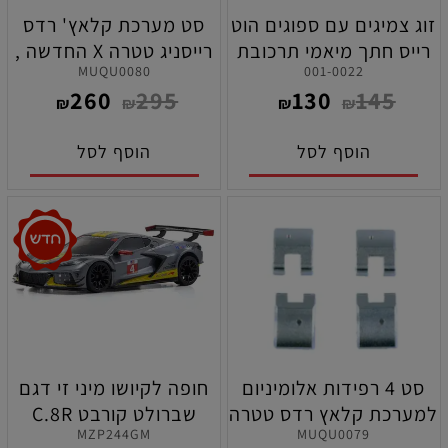
זוג צמיגים עם ספוגים הוט
סט מערכת קלאץ' רדס
רייס חתך מיאמי תרכובת
רייסניג טטרה X החדשה ,
MUQU0080
001-0022
רכה ( SOFT ) לרכבי 1/8
פלוייל 32 מ"מ
260
295
130
145
באגי
₪
₪
₪
₪
הוסף לסל
הוסף לסל
סט 4 רפידות אלומיניום
חופה לקיושו מיני זי דגם
למערכת קלאץ רדס טטרה
שברולט קורבט C.8R
MZP244GM
MUQU0079
איקס החדשה
לקיושו מיני זי 2X4