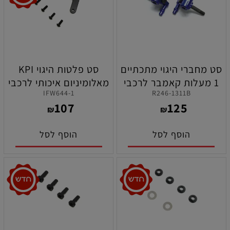
סט מחברי היגוי מתכתיים
סט פלטות היגוי KPI
1 מעלות קאמבר לרכבי
מאלומיניום איכותי לרכבי
IFW644-1
R246-1311B
קיושו מיני-זי 2X4
קיושו MP10 ניטרו וחשמל
107
125
₪
₪
הוסף לסל
הוסף לסל