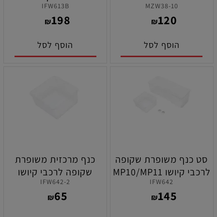
IFW613B
MZW38-10
פרימיום מחורצים ( 10 )
MP10/MP10E
198
120
לקיושו מיני זי
₪
₪
הוסף לסל
הוסף לסל
סט כנף משופרת שקופה
כנף מרכזית משופרת
לרכבי קיושו MP10/MP11
שקופה לרכבי קיושו
IFW642-2
IFW642
MP10/MP11
65
145
₪
₪