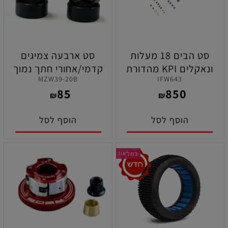
סט הבים 18 מעלות
סט ארבעה צמיגים
ונאקלים KPI מהדורת
קדמי/אחורי חתך נמוך
MZW39-20B
IFW643
אליפות העולם 2024
תרכובת סופר רכה ( 20 )
85
850
לרכבי קיושו MP10 ניטרו
לקיושו מיני זי
₪
₪
וחשמל
הוסף לסל
הוסף לסל
במלאי!