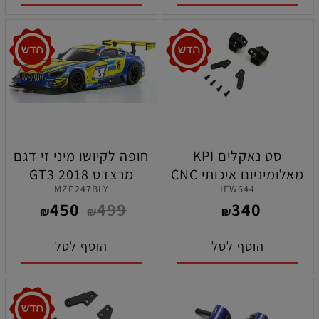
סט נאקלים KPI
חופה לקיושו מיני זי דגם
מאלומיניום איכותי CNC
מרצדס GT3 2018
MZP247BLY
IFW644
ופלטות היגוי לרכבי קיושו
כחולה/צהובה לקיושו מיני
450
499
340
MP10 ניטרו וחשמל
זי 2X4
₪
₪
₪
הוסף לסל
הוסף לסל