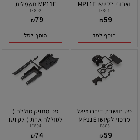
ואחורי לקיושו MP11E
MP11E חשמלית
IF802
IF801
חשמלית
79
59
₪
₪
הוסף לסל
הוסף לסל
סט תושבת דיפרנציאל
סט מחזיק סוללה (
מרכזי לקיושו MP11E
לסוללה אחת ) לקיושו
IF804
IF803
חשמלית
MP11E חשמלית
74
59
₪
₪