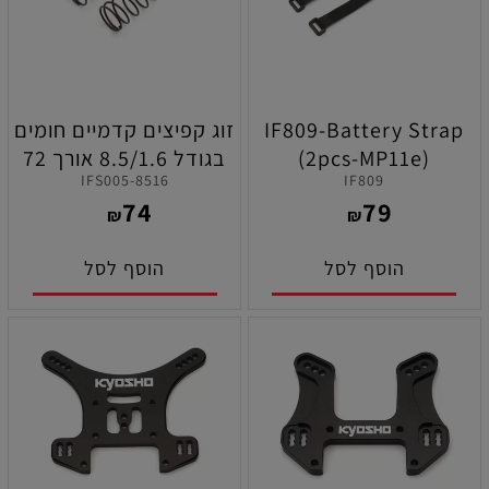
IF809-Battery Strap
זוג קפיצים קדמיים חומים
(2pcs-MP11e)
בגודל 8.5/1.6 אורך 72
IFS005-8516
IF809
מ"מ לרכבי קיושו סדרת
74
79
MP11/MP11E/MP9/MP10
₪
₪
הוסף לסל
הוסף לסל