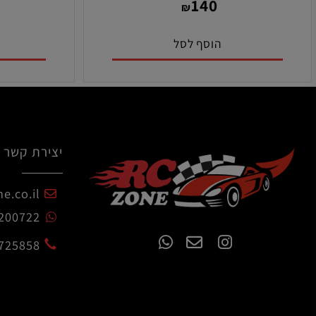
מק"ט:
מ
4G
MZF204P
0
140
₪
הוסף לסל
הו
יצירת קשר
czone.co.il
54-7200722
02-6725858