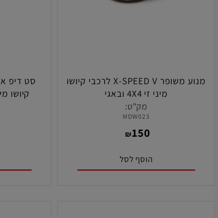
מנוע משופר X-SPEED V לרכבי קיושו
סט דיפ אחורי כ
מיני זי 4X4 ובאגי
קיושו מיני זי MR02-MR03 2X4
מק"ט:
מ
6
MDW023
5
150
₪
הוסף לסל
הו