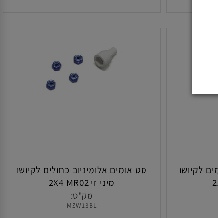
הוסף לסל
 לקיושו
סט אומים אלומיניום כחולים לקיושו
מיני זי 2X4 MR02