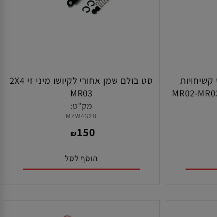
יחויות
סט בולם שמן אחורי לקיושו מיני זי 2X4
בי קיושו מיני זי MR02-MR03
MR03
מק"ט:
MZW432B
150
₪
הוסף לסל