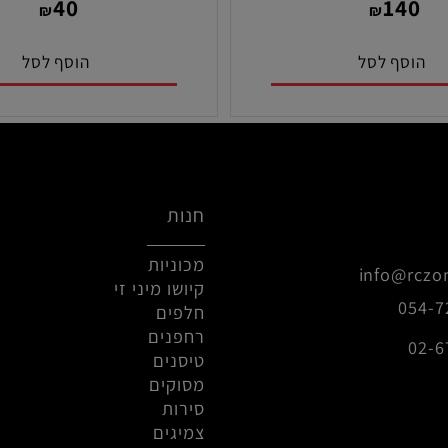
ק"ט:
מק"ט:
MZW13R
MZF20
40
14
₪
₪
סף לסל
הוסף לסל
חנות
מכוניות
info@r
קיושו מיני זי
0
חלפים
רחפנים