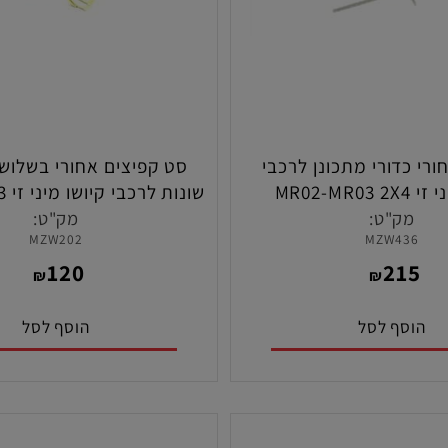
דורי מתכונן לרכבי
סט קפיצים אחורי בשלוש קש
שונות לרכ
2X4
ק"ט:
מק"ט:
MZW202
MZW43
120
21
₪
₪
סף לסל
הוסף לסל