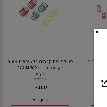
ת שונות
סט קפיצים קדמים בקשיחויות שונות
לקיושו מיני זי 2X4 MR02
מק"ט:
MZW201
100
₪