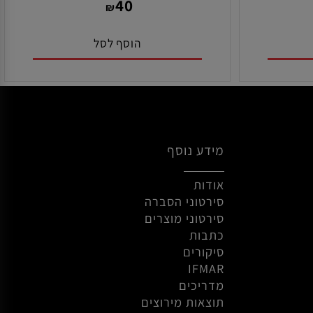
מק"ט:
MZW13BL
40
₪
הוסף לסל
מידע נוסף
אודות
סירטוני הסברה
סירטוני מוצרים
כתבות