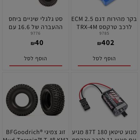
בקר מהירות דגם ECM 2.5
סט גלגלי שיניים ביחס
לרכב טרקסס TRX-4M
ההעברה של 16.6 עם
9776
9785
פיניון 11 שיניים לרכב
40
402
טרקסס TRX-4M
₪
₪
הוסף לסל
הוסף לסל
מנוע טיטאן 180 87T מגיע
זוג צמיגי BFGoodrich®
עם פיניון 11 לרכב טרקסס
Mud-Terrain™ T-A® KM3