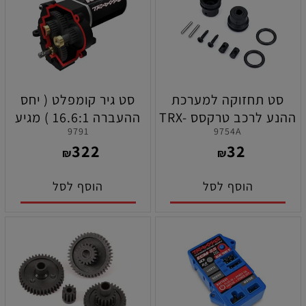
סט תחזוקה למערכת
סט גיר קומפלט ( יחס
ההנע לרכב טרקסס TRX-
ההעברה 16.6:1 ) מגיע
9791
9754A
4M
עם מנוע טיטאן 87T לרכב
322
32
טרקסס TRX-4M
₪
₪
הוסף לסל
הוסף לסל