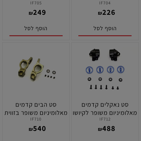
IF705
IF704
קיושו MP11
249
226
₪
₪
הוסף לסל
הוסף לסל
סט נאקלים קדמים
סט הבים קדמים
מאלומיניום משופר לקיושו
מאלומיניום משופר בזווית
IF710
IF712
MP11
של 18 מעלות לרכבי קיושו
540
488
MP11
₪
₪