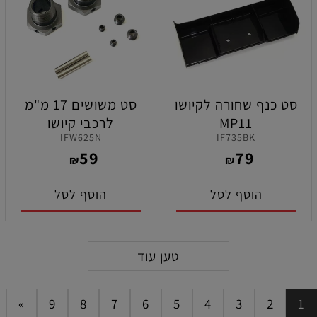
סט כנף שחורה לקיושו
סט משושים 17 מ"מ
MP11
לרכבי קיושו
IFW625N
IF735BK
/MP11/MP10/MP10E/MP10Te/MP9
59
79
₪
₪
הוסף לסל
הוסף לסל
טען עוד
»
9
8
7
6
5
4
3
2
1