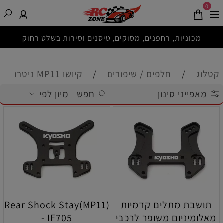
0
מכוניות, רחפנים, מסוקים, טיסנים וסירות בשלט רחוק
קטלוג
/
חלפים / שיפורים
/
קיושו MP11 ניטרו
מאפייני סינון
חפש
מיון לפי
תושבת מתלים קדמיות
Rear Shock Stay(MP11)
מאלומיניום משופר לרכבי
- IF705