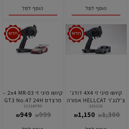
הוסף לסל
הוסף לסל
קיושו מיני זי 4X4 דודג'
קיושו מיני זי 2x4 MR-03 –
צ'לנג'ר HELLCAT אפורה
מרצדס GT3 No.47 24H
32338FRS
32621G
מוכנה לנסיעה
2018 נירבורגרינג מוכנה
949
999
1,150
1,300
לנסיעה
₪
₪
₪
₪