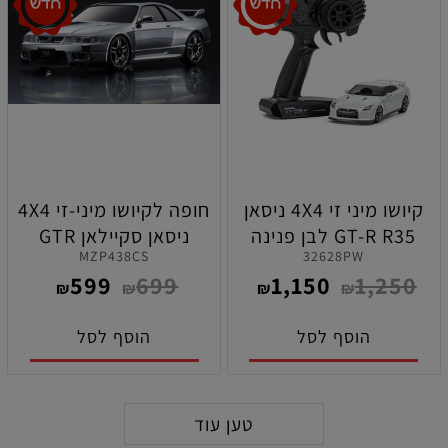
קיושו מיני זי 4X4 ניסאן
חופה לקיושו מיני-זי 4X4
GT-R R35 לבן פנינה
ניסאן סקיילאן GTR
MZP438CS
32628PW
מוכנה לנסיעה
V.Spec כסופה מהדורת
599
699
1,150
1,250
20 השנים
₪
₪
₪
₪
הוסף לסל
הוסף לסל
טען עוד