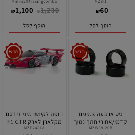
Mini-z2X4racingcombo
MZ8-1
מוכנות לנסיעה
03
1,100
1,230
60
₪
₪
₪
הוסף לסל
הוסף לסל
סט ארבעה צמיגים
חופה לקיושו מיני זי דגם
קדמי/אחורי חתך נמוך
מקלארן לארק F1 GTR
MZP248LA
MZW39-20B
תרכובת סופר רכה ( 20 )
LM 1997 לקיושו מיני זי