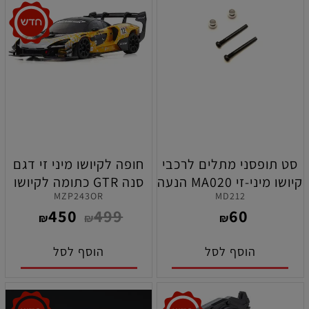
סט תופסני מתלים לרכבי
חופה לקיושו מיני זי דגם
קיושו מיני-זי MA020 הנעה
סנה GTR כתומה לקיושו
MZP243OR
MD212
4X4
מיני זי 2X4 , 4X4 EVO
450
499
60
₪
₪
₪
הוסף לסל
הוסף לסל