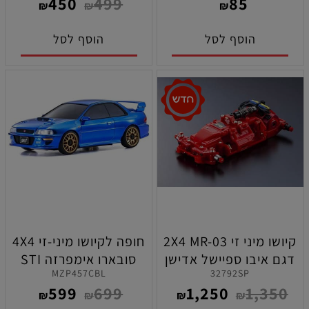
450
499
85
לקיושו מיני זי
2X4
₪
₪
₪
הוסף לסל
הוסף לסל
קיושו מיני זי 2X4 MR-03
חופה לקיושו מיני-זי 4X4
דגם איבו ספיישל אדישן
סובארו אימפרזה STI
MZP457CBL
32792SP
לימטיד אדומה 8500KV
-22B כחול כרום מהדורת
599
699
1,250
1,350
בראשלס
60 השנים
₪
₪
₪
₪