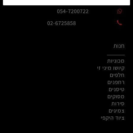
info@rczone.co.il
054-7200722
02-6725858
חנות
מכוניות
קיושו מיני זי
חלפים
רחפנים
טיסנים
מסוקים
סירות
צמיגים
ציוד היקפי