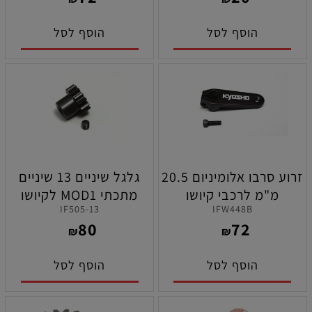
הוסף לסל
הוסף לסל
זרוע סרבו אלומיניום 20.5
גלגל שיניים 13 שיניים
מ"מ לרכבי קיושו
מתכתי MOD1 לקיושו
IF505-13
IFW448B
MP11/MP11E/MP10/MP10E/MP9
MP9e EVO RS מוכנה
80
72
( מתאים לסרבויים של
לנסיעה
₪
₪
פוטבה )
הוסף לסל
הוסף לסל