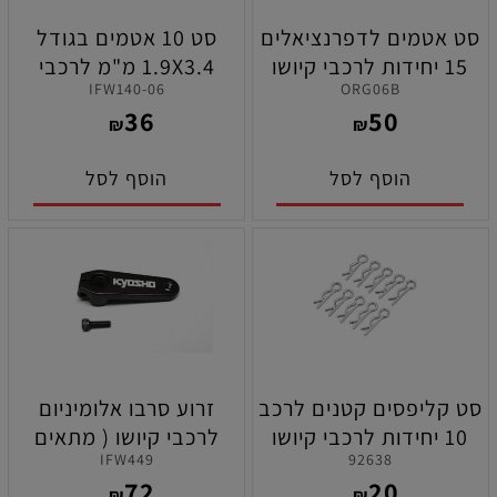
סט אטמים לדפרנציאלים
סט 10 אטמים בגודל
15 יחידות לרכבי קיושו
1.9X3.4 מ"מ לרכבי
IFW140-06
ORG06B
MP10 / MP10E /
כביש/שטח תוצרת קיושו
36
50
MP10Te / MP9
₪
₪
הוסף לסל
הוסף לסל
סט קליפסים קטנים לרכב
זרוע סרבו אלומיניום
10 יחידות לרכבי קיושו
לרכבי קיושו ( מתאים
IFW449
92638
לסרבויים של סאנווה )
72
20
₪
₪