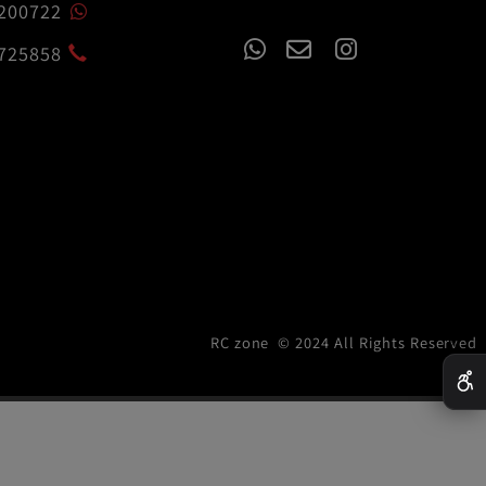
czone.co.il
54-7200722
02-6725858
RC zone © 2024 All Rights R