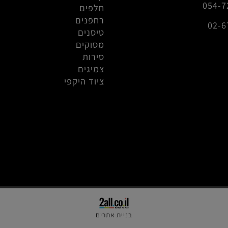
מכוניות
info@r
קיושו מיני זי
0
חלפים
רחפנים
טיסנים
מסוקים
סירות
צמיגים
ציוד היקפי