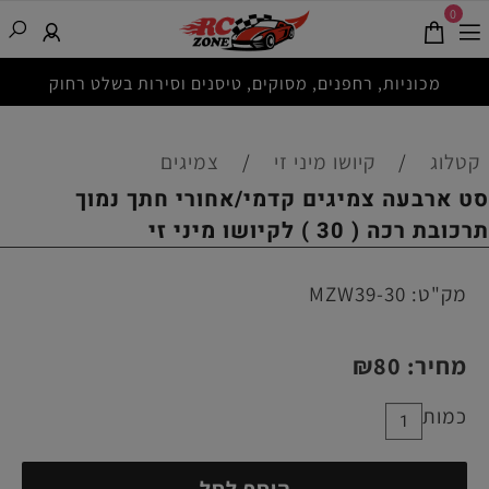
0
מכוניות, רחפנים, מסוקים, טיסנים וסירות בשלט רחוק
קטלוג
/
קיושו מיני זי
/
צמיגים
סט ארבעה צמיגים קדמי/אחורי חתך נמוך
תרכובת רכה ( 30 ) לקיושו מיני זי
מק"ט:
MZW39-30
מחיר:
80
₪
כמות
הוסף לסל