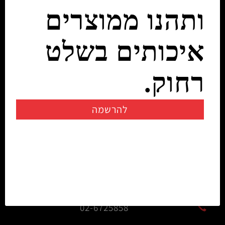
ותהנו ממוצרים
איכותים בשלט
רחוק.
להרשמה
יצירת קשר
info@rczone.co.il
054-7200722
02-6725858