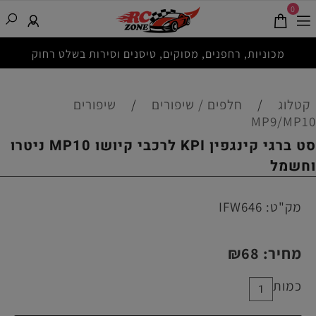
0
מכוניות, רחפנים, מסוקים, טיסנים וסירות בשלט רחוק
קטלוג
/
חלפים / שיפורים
/
שיפורים
MP9/MP10
סט ברגי קינגפין KPI לרכבי קיושו MP10 ניטרו
וחשמל
מק"ט:
IFW646
מחיר:
68
₪
כמות