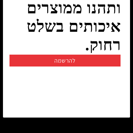
ותהנו ממוצרים
איכותים בשלט
רחוק.
להרשמה
יצירת קשר
info@rczone.co.il
054-7200722
02-6725858