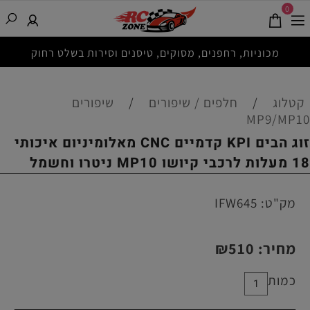
0
מכוניות, רחפנים, מסוקים, טיסנים וסירות בשלט רחוק
קטלוג
/
חלפים / שיפורים
/
שיפורים
MP9/MP10
זוג הבים KPI קדמיים CNC מאלומיניום איכותי
18 מעלות לרכבי קיושו MP10 ניטרו וחשמל
מק"ט:
IFW645
מחיר:
510
₪
כמות