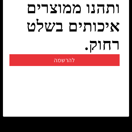
ותהנו ממוצרים
איכותים בשלט
רחוק.
להרשמה
יצירת קשר
info@rczone.co.il
054-7200722
02-6725858