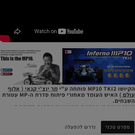
הקיושו MP10 TKI2 פותחה ע"י
מר יוצ'י קנאי ( אלוף
עולם )
האיש העומד מאחורי פיתוח סדרת ה-MP עטורת
השבחים.
הרכב שופר הן מבחינת הביצועים מהדגם הקודם ה-
MP10:
להלן השיפורים הנוספים שנוספו בגירסת ה-TKI2 :
מפרט טכני
נדרש להפעלה