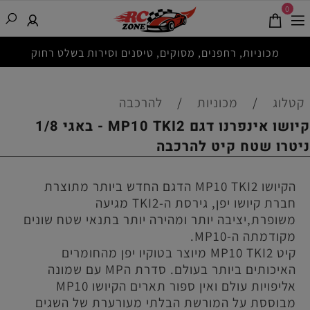
0
מכוניות, רחפנים, מסוקים, טיסנים וסירות בשלט רחוק
קטלוג
/
מכוניות
/
להרכבה
קיושו אינפרנו דגם MP10 TKI2 - באגי 1/8
ניטרו שטח קיט להרכבה
הקיושו MP10 TKI2 הדגם החדש ביותר מתוצרת
חברת קיושו יפן, גירסת ה-TKI2 מגיעה
משופרת,יציבה יותר ומהירה יותר בתנאי שטח שונים
מקודמתה ה-MP10.
קיט MP10 TKI2 מיוצר בטוקיו יפן מהחומרים
האיכותים ביותר בעולם. סדרת הMP עם שמונה
אליפויות עולם ואין ספור תארים הקיושו MP10
מבוססת על המורשת הבלתי מעורערת של השגים