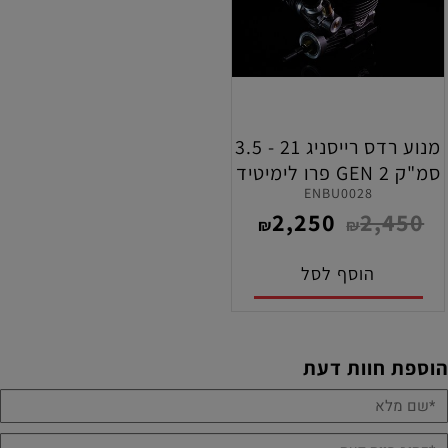
מנוע רדס רייסניג 21 - 3.5
סמ"ק GEN 2 פרו לימיטיד
ENBU0028
721S - PRO LIMITED
2,250
2,450
₪
₪
הוסף לסל
הוספת חוות דעת