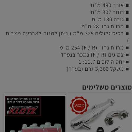
■תושבות מתלים קדמית ואחורית גבוהה יותר למהלך
■ אורך 490 מ"מ
מתלים ארוך יותר.
■ רוחב 307 מ"מ
■בולמי הזעזועים ארוכים יותר ליציבות בתנאים קיצוניים
■ גובה 180 מ"מ
ויציבות טובה יותר בקפיצות.
■יחס ההעברה 12/42 בדיפים להאצה לינארית יותר
■ מרווח גחון 28 מ"מ
ולאחיזת שטח מקסימלית.
■ בסיס גלגלים 325 מ"מ ( ניתן לשנות לארבעה מצבים
■מייצבים בעובי 2.6 קדמיים ו-2.8 אחורים מייצבים את
)
הרכב בצורה יעילה יותר.
■ מרווח גחון (F / R) 254 מ"מ
■קפיצים ארוכים יותר לבולמים הארוכים.
■ צמיגים (F / R) נמכר בנפרד
■סט משושים לגלגלים קדמי ואחורי במבנה חדשני עם
חיבור מיוחד למוט הגלגל.
■ יחס הילוכים 11.7: 1
■גלגל שיניים מרכזי 45 שיניים ( ספאר ) להעברת כוח
■ משקל 3,360 גרם (בערך)
לינארית.
■זרועות אחוריות במבנה חדשני למהלך מתלה מקסימלי.
■חופה חדשנית לביצועים מקסימילים.
מוצרים משלימים
הרכב המוביל כיום בעולם! הקדימו להזמין את המכונה
המופלאה את הקיושו MP10 TKI2 .