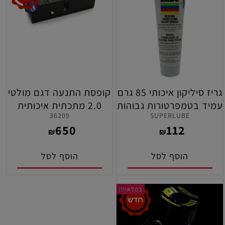
גריז סיליקון איכותי 85 גרם
קופסת התנעה דגם מולטי
עמיד בטמפרטורות גבוהות
2.0 מתכתית איכותית
36209
SUPERLUBE
לשימון גלגלי השיניים
אונברסלית לרכבי 1/8 -
650
112
ברכבי שלט רחוק
1/10 ניטרו כביש ושטח
₪
₪
תוצרת קיושו
הוסף לסל
הוסף לסל
במלאי!!!