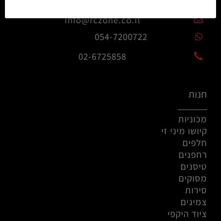
info@rczone.co.il
054-7200722
02-6725858
חנות
מכוניות
קיושו מיני זי
חלפים
רחפנים
טיסנים
מסוקים
סירות
צמיגים
ציוד היקפי