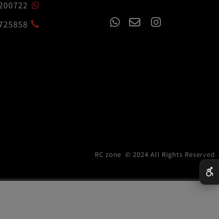
czone.co.il
54-7200722
02-6725858
RC zone © 2024 All Rights R