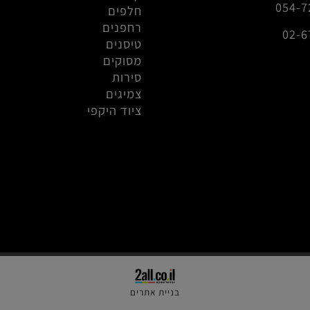
מכוניות
info@r
קיושו מיני זי
0
חלפים
רחפנים
טיסנים
מסוקים
סירות
צמיגים
ציוד היקפי