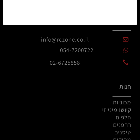
יצירת קשר
info@rczone.co.il
054-7200722
02-6725858
חנות
מכוניות
קיושו מיני זי
חלפים
רחפנים
טיסנים
מסוקים