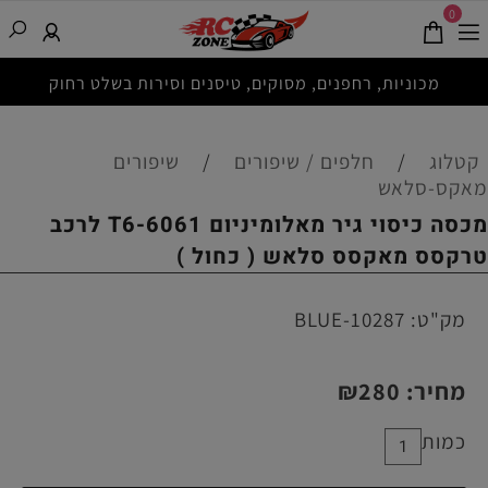
0
מכוניות, רחפנים, מסוקים, טיסנים וסירות בשלט רחוק
קטלוג
/
חלפים / שיפורים
/
שיפורים
מאקס-סלאש
מכסה כיסוי גיר מאלומיניום 6061-T6 לרכב
טרקסס מאקסס סלאש ( כחול )
מק"ט:
10287-BLUE
מחיר:
280
₪
כמות