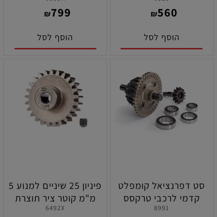
תוצרת טרקסס
וטרקסס LINK מובנה
799
560
2.4GHZ לרכבי טרקסס
₪
₪
הוסף לסל
הוסף לסל
סט דפרנציאל קומפלט
פיניון 25 שיניים למנוע 5
קדמי לרכבי טרקסס
מ"מ קוטר ציר תוצרת
6492X
8991
מאקסס ומאקסס סלאש
טרקסס