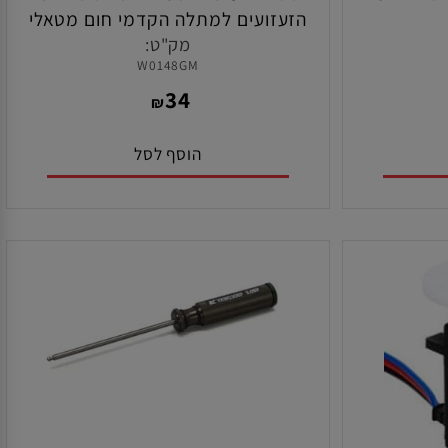
כובע קיושו איכותי FLEX שחור 3D
סט ארבע שיבות M3 לתפיסת בולמי
הזעזועים למתלה הקדמי חום מטאלי
לרכבי קיושו
מק"ט:
W0148GM
MP11/MP9/MP10/MP10Te/
34
₪
הוסף לסל