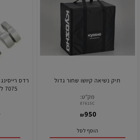
תיק נשיאה קיושו שחור גדול
7075 לקלאץ' קוואטרו/טטרה
מק"ט:
מ
25
87615C
150
950
₪