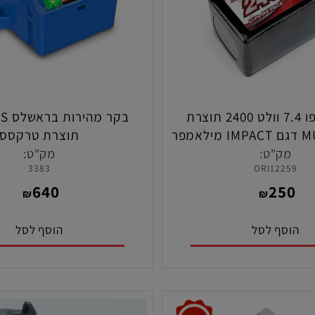
סוללת ליפו 7.4 וולט 2400 תוצרת
בקר 
MUCH-MORE דגם IMPACT מילאמפר
תוצרת טרקסס
 ( מלבנית )
ק"ט:
מק"ט:
3383
ORI122
640
25
₪
₪
סף לסל
הוסף לסל