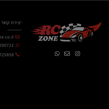
10
9
8
7
6
5
4
3
2
1
יצירת קשר
czone.co.il
54-7200722
02-6725858