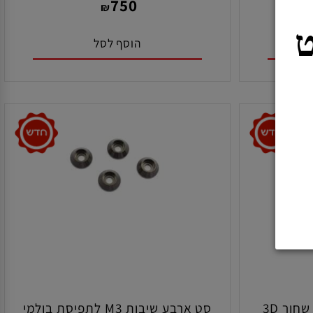
מק"ט:
30122
750
₪
הוסף לסל