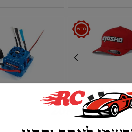
סף לסל
הוסף לסל
כובע קיושו איכותי FLEX אדום 3D
ת קיושו
תוצרת טרקסס