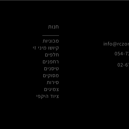
טען עוד
9
18
17
16
15
14
13
12
11
חנות
מכוניות
info@r
קיושו מיני זי
0
חלפים
רחפנים
טיסנים
מסוקים
סירות