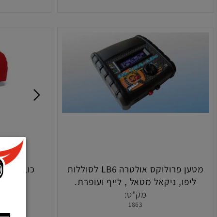
הוסף לסל
הו
מטען פרולוקס אולטרה LB6 לסוללות
פו, ניקאל מטאל , לייף ועופרת.
תוצר