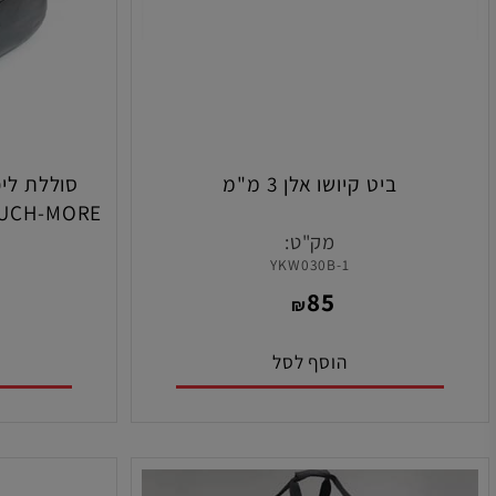
ביט קיושו אלן 3 מ"מ
למכוניות
מק"ט:
מ
59
YKW030B-1
0
85
₪
הוסף לסל
הו