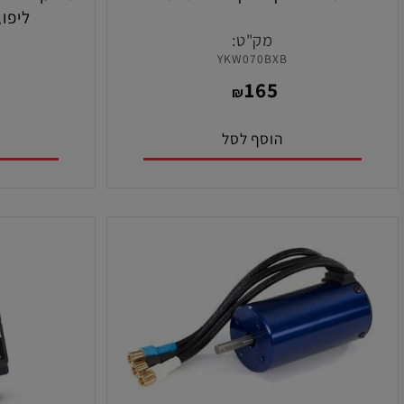
מברג בוקסה קיושו 7 מ"מ
ליפו, ניק
מק"ט:
מ
YKW070BXB
0
165
₪
הוסף לסל
הו