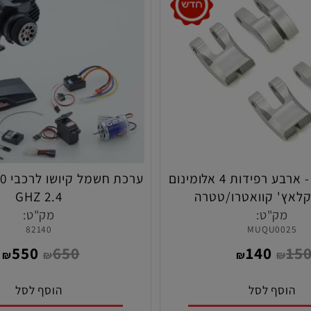
רדס רייסינג - ארבע רפידות 4 אלומינום
2.4 GHZ
ק"ט:
מק"ט:
82140
MUQU00
550
650
140
₪
₪
₪
₪