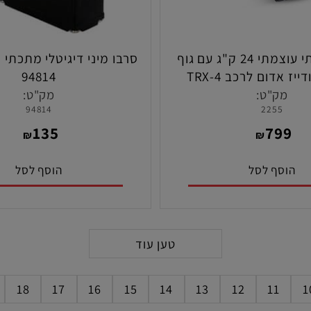
סרבו מתכתי עוצמתי 24 ק"ג עם גוף
סרבו מיני דיגיטלי מתכתי סא
קירור אנודייז אדום לרכב TRX-4
94814
ת טרקסס
ק"ט:
מק"ט:
94814
2255
135
79
₪
₪
סף לסל
הוסף לסל