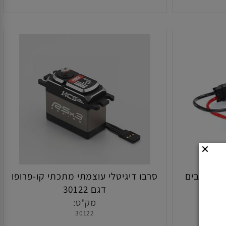
הוסף לסל
בקר מהירות ויליניון VXL-4S לרכבים
סרבו דיגיטלי עוצמתי מתכתי קו-פרופו
דגם 30122