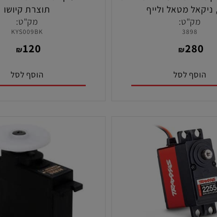
מטען פרולוקס אולטרה LB3 לסוללות
אל מטאל ולייף
תוצרת קיושו
ק"ט:
מק"ט:
KYS009BK
3898
120
28
₪
₪
סף לסל
הוסף לסל