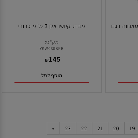
נווה דגם
מברג קיושו אלן 3 מ"מ כדורי
מק"ט:
YKW030BPB
145
₪
הוסף לסל