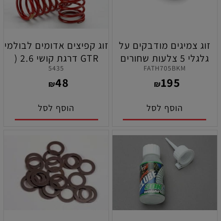
זוג צמיגים מודבקים על
זוג קפיצים אדומים לבולמי
גלגלי 5 צלעות שחורים
GTR דרגת קושי 2.6 (
5435
FATH705BKM
תרכובת בינונית תוצרת
צהוב ) לרכבי סאמיט
48
195
קיושו
ואי-ריבו 2.0 תוצרת
₪
₪
טרקסס
הוסף לסל
הוסף לסל