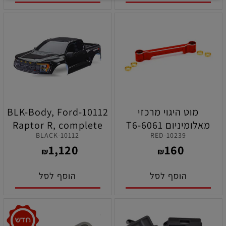
מוט היגוי מרכזי
10112-BLK-Body, Ford
מאלומיניום 6061-T6
Raptor R, complete
10112-BLACK
10239-RED
לרכב טרקסס מאקסס
(black)
1,120
160
סלאש ( אדום )
₪
₪
הוסף לסל
הוסף לסל