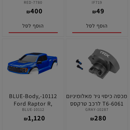
7780-RED
IF719
מאלומיניום 6061-T6
400
49
לרכבי אקס-מאקסס ו-XRT
₪
₪
תוצרת טרקסס
הוסף לסל
הוסף לסל
מכסה כיסוי גיר מאלומיניום
10112-BLUE-Body,
6061-T6 לרכב טרקסס
Ford Raptor R,
10112-BLUE
10287-GRAY
מאקסס סלאש ( אפור )
complete (blue)
1,120
280
₪
₪