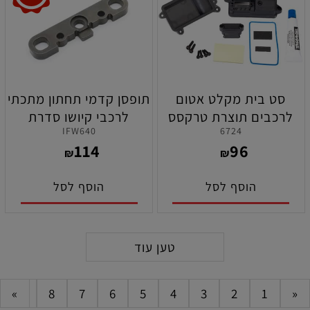
סט בית מקלט אטום
תופסן קדמי תחתון מתכתי
לרכבים תוצרת טרקסס
לרכבי קיושו סדרת
IFW640
6724
MP10/MP10e/MP10Te
114
96
₪
₪
הוסף לסל
הוסף לסל
טען עוד
»
9
8
7
6
5
4
3
2
1
«