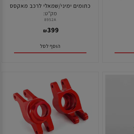
מקלט 2.4 GHZ דגם KR-331 תוצרת
סט הבים אחורי אלומיניום T6-6061
כתומים ימיני/שמאלי לרכב מאקסס
תוצרת טרקסס
מק"ט:
8952A
399
₪
הוסף לסל