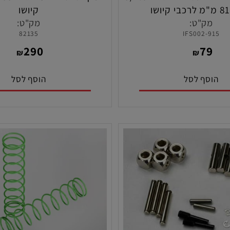
זוג קפיצים אחורים סגולים בגודל 9/1.5
ך 81 מ"מ לרכבי קיושו
קיושו
MP11/MP11E/MP9
ק"ט:
מק"ט:
82135
IFS002-
TKI2
290
7
₪
₪
סף לסל
הוסף לסל