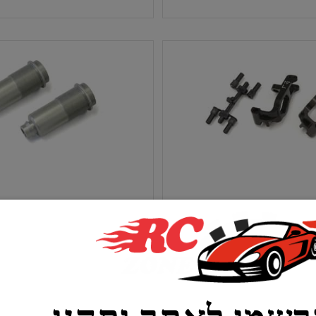
סף לסל
הוסף לסל
סט הבים קדמים מאלומיניום CNC ימין
זוג בתי בולמים אחורים עם צי
מאל 17.5 מעלות לרכבי קיושו