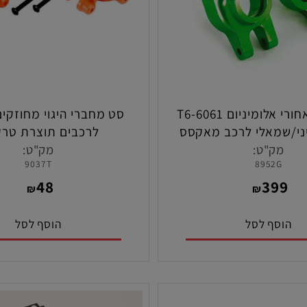
סט הבים אחורי אלומיניום T6-6061
סט מחברי היגוי מחוזקים 
שמאלי לרכב מאקסס
לרכבים תוצרת טרקס
ת טרקסס
ק"ט:
מק"ט:
9037T
8952
48
39
₪
₪
סף לסל
הוסף לסל