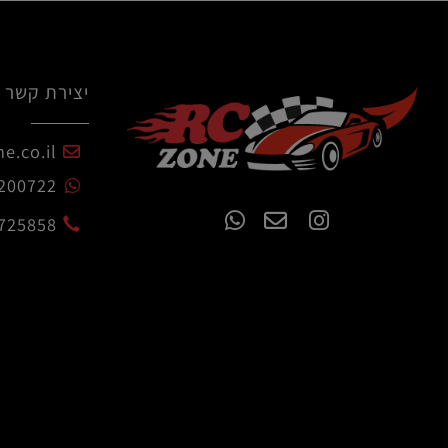
10
9
8
7
6
5
4
3
2
1
יצירת קשר
czone.co.il
54-7200722
02-6725858