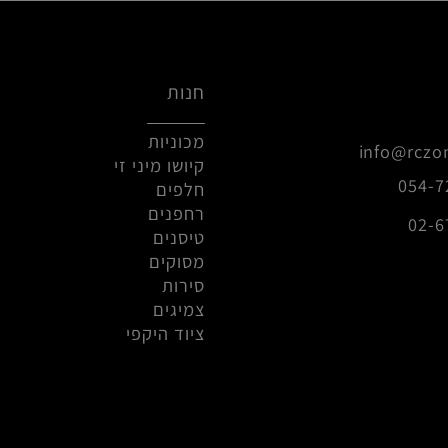
טען עוד
9
18
17
16
15
14
13
12
11
חנות
מכוניות
info@r
קיושו מיני זי
0
חלפים
רחפנים
טיסנים
מסוקים
סירות