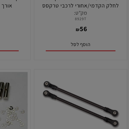
זרועות עליונות כתומות ימין ושמאל
לק הקדמי/אחורי לרכבי טרקסס
אור
מקס תוצרת טרקסס
/MP10/E/MP10
מק"ט:
מ
915
8929T
9
56
₪
הוסף לסל
הו