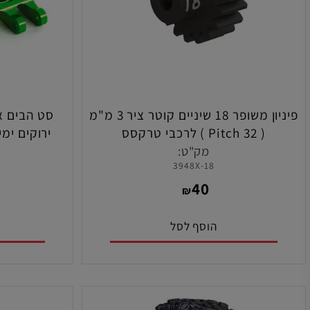
פיניון משופר 18 שיניים קוטר ציר 3 מ"מ
( 32 Pitch ) לרכבי טרקסס
ירוקים ימיני/
תוצר
מק"ט:
מ
G
3948X-18
9
40
₪
הוסף לסל
הו