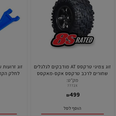
זוג צמיגי טרקסס AT מודבקים לגלגלים
זוג זרועות עליונ
רים לרכב טרקסס אקס-מאקסס
לחלק הקדמי/א
מקס תו
מק"ט:
מ
7772X
6
499
₪