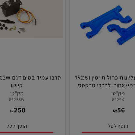
ות כחולות ימין ושמאל
חורי לרכבי טרקסס
קיושו
צרת טרקסס
ק"ט:
מק"ט:
82238W
8929X
250
5
₪
₪