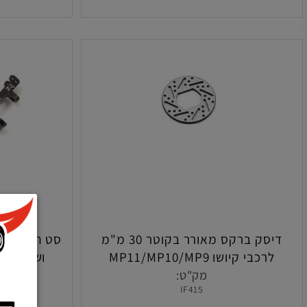
הוסף לסל
הו
דיסק ברקס מאורר בקוטר 30 מ"מ
כבי קיושו MP11/MP10/MP9
וש