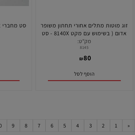
מוטות מתלים אחורי תחתון משופר
אדום ( בשימוש עם מקט 8140X - סט
תוצר
לרכב TRX-4 תוצרת טרקסס
מק"ט:
מ
8145
0
80
₪
הוסף לסל
הו