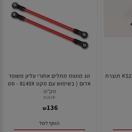
סרבו עמיד במים דגם KS202W תוצרת
זוג מוטות מתלים אחורי עליון משופר
אדום ( בשימוש עם מקט 8140X - סט
הגבהה ) לרכב TRX-4 תוצרת טרקסס
מק"ט:
8142R
136
₪