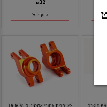
MP
מק"ט:
3757X
32
₪
הוסף לסל