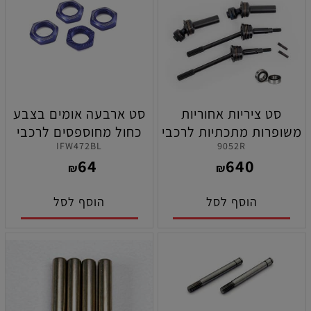
סט ציריות אחוריות
סט ארבעה אומים בצבע
משופרות מתכתיות לרכבי
כחול מחוספסים לרכבי
IFW472BL
9052R
ראסטלר 4X4 תוצרת
קיושו לרכבי קיושו MP10 /
64
640
טרקסס ( בשימוש עם מקט
MP10E / MP10Te / MP9
₪
₪
9080 )
הוסף לסל
הוסף לסל