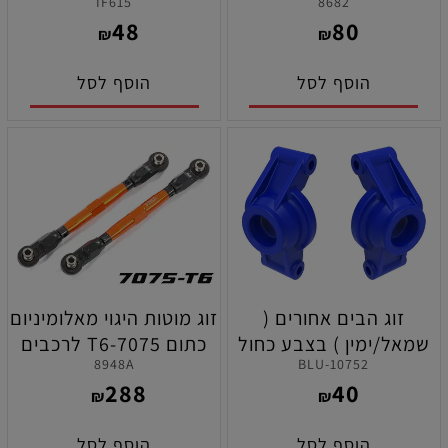
IF615
8682
2.0 תוצרת טרקסס
MP10Te
48
80
₪
₪
הוסף לסל
הוסף לסל
זוג הבים אחורים (
זוג מוטות היגוי מאלומיניום
שמאל/ימין ) בצבע כחול
כתום 7075-T6 לרכבים
8948A
10752-BLU
לרכב טרקסס מיני-XRT
תוצרת טרקסס
288
40
₪
₪
הוסף לסל
הוסף לסל