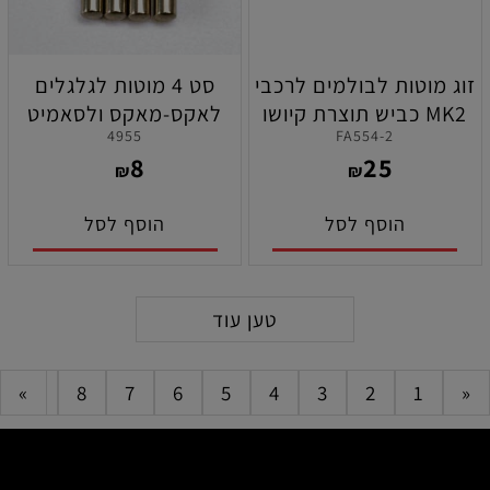
זוג מוטות לבולמים לרכבי
סט 4 מוטות לגלגלים
MK2 כביש תוצרת קיושו
לאקס-מאקס ולסאמיט
4955
FA554-2
תוצרת טרקסס
8
25
₪
₪
הוסף לסל
הוסף לסל
טען עוד
»
9
8
7
6
5
4
3
2
1
«