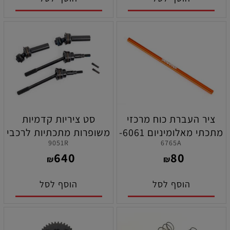
ציר העברת כוח מרכזי
סט ציריות קדמיות
מתכתי מאלומיניום 6061-
משופרות מתכתיות לרכבי
9051R
6765A
T6 כתום לרכבים תוצרת
ראסטלר 4X4 תוצרת
640
80
טרקסס
טרקסס ( בשימוש עם מקט
₪
₪
9080 )
הוסף לסל
הוסף לסל