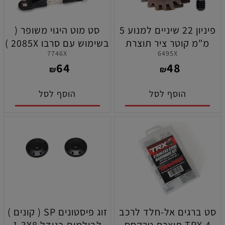
פיניון 22 שיניים למנוע 5
סט מוט היגוי משופר (
מ"מ קוטר ציר תוצרת
בשימוש עם סרבו 2085X )
7746X
6495X
טרקסס
לרכב אקס-מאקסס תוצרת
64
48
טרקסס
₪
₪
הוסף לסל
הוסף לסל
סט ברגים אל-חלד לרכב
זוג פיסטונים SP ( קונים )
TRX-4 תוצרת טרקסס
לבולמים בגודל 1.3X8